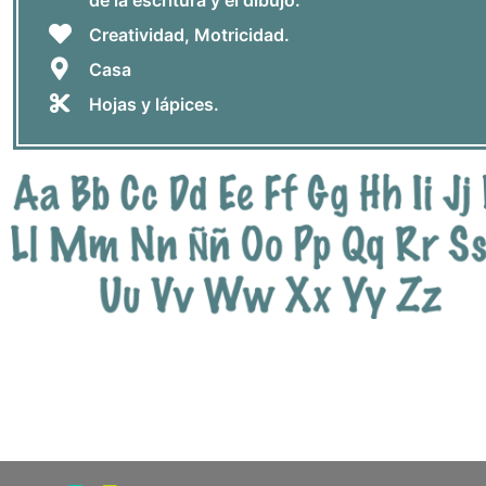
Creatividad, Motricidad.
Casa
Hojas y lápices.