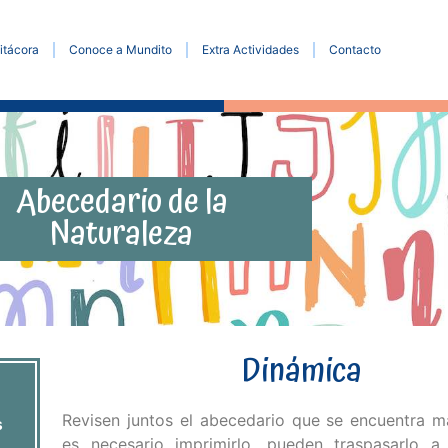
itácora
Conoce a Mundito
Extra Actividades
Contacto
Abecedario de la
Naturaleza
Dinámica
Revisen juntos el abecedario que se encuentra m
s
es necesario imprimirlo, pueden traspasarlo a